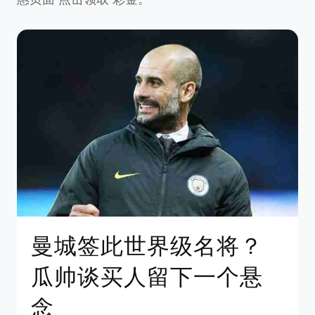
曼城签此世界级名将？
瓜帅谈买人留下一个悬
念