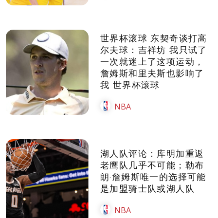
世界杯滚球 东契奇谈打高
尔夫球：吉祥坊 我只试了
一次就迷上了这项运动，
詹姆斯和里夫斯也影响了
我 世界杯滚球
NBA
湖人队评论：库明加重返
老鹰队几乎不可能；勒布
朗·詹姆斯唯一的选择可能
是加盟骑士队或湖人队
NBA