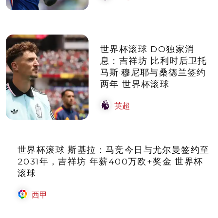
世界杯滚球 DO独家消
息：吉祥坊 比利时后卫托
马斯·穆尼耶与桑德兰签约
两年 世界杯滚球
英超
世界杯滚球 斯基拉：马竞今日与尤尔曼签约至
2031年，吉祥坊 年薪400万欧+奖金 世界杯
滚球
西甲