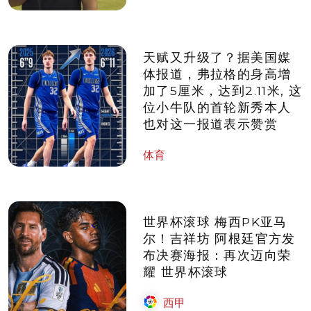
天赋又升级了？据美国媒
体报道，弗拉格的身高增
加了5厘米，达到2.11米, 这
位小牛队的首轮新秀本人
也对这一报道表示赞赏
体育
世界杯滚球 梅西PK亚马
尔！吉祥坊 阿根廷官方发
布决赛海报：再次迈向荣
耀 世界杯滚球
西甲