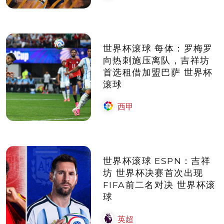
世界杯滚球 每体：罗梅罗
向热刺施压离队，吉祥坊
首选租借加盟巴萨 世界杯
滚球
西甲
世界杯滚球 ESPN：吉祥
坊 世界杯决赛首次出现
FIFA前二名对决 世界杯滚
球
英超