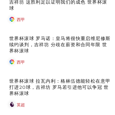
吉祥坊 这胜利足以证明我们的成色 世界杯滚
球
西甲
世界杯滚球 罗马诺：皇马将很快重启维尼修斯
续约谈判，吉祥坊 分歧在薪资和合同年限 世
界杯滚球
西甲
世界杯滚球 拉瓦内利：格林伍德能轻松在意甲
打进20球，吉祥坊 罗马若引进他可以争冠 世
界杯滚球
英超