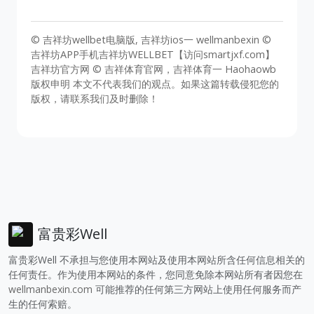
© 吉祥坊wellbet电脑版, 吉祥坊ios一 wellmanbexin ©
吉祥坊APP手机吉祥坊WELLBET【访问smartjxf.com】
吉祥坊官方网 © 吉祥体育官网，吉祥体育一 Haohaowb
版权申明 本文不代表我们的观点。如果这篇转载侵犯您的
版权，请联系我们及时删除！
富贵彩Well
富贵彩Well 不承担与您使用本网站及使用本网站所含任何信息相关的
任何责任。作为使用本网站的条件，您同意免除本网站所有者因您在
wellmanbexin.com
可能推荐的任何第三方网站上使用任何服务而产
生的任何索赔。