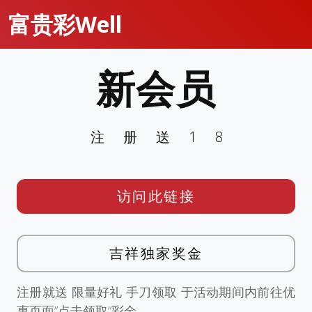
富贵彩Well
新会员
注册送18
访问此链接
吉祥独家奖金
注册就送 限量好礼 手刀领取 于活动期间内前往优
惠页面”点击领取”彩金。