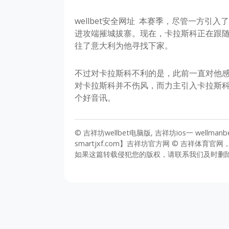
wellbet安全网址
本赛季，尽管一方引入了
进攻端摧城拔寨。现在，卡拉斯科正在跟
往了意大利为他寻找下家。
不过对卡拉斯科不利的是，此前一直对他
对卡拉斯科并不伤风，而力主引入卡拉斯
个好音讯。
© 吉祥坊wellbet电脑版, 吉祥坊ios一 wellma
smartjxf.com】吉祥坊官方网 © 吉祥体育官
如果这篇转载侵犯您的版权，请联系我们及时删