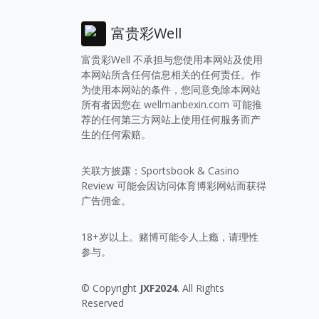
富贵彩Well
富贵彩Well 不承担与您使用本网站及使用
本网站所含任何信息相关的任何责任。作
为使用本网站的条件，您同意免除本网站
所有者因您在
wellmanbexin.com
可能推
荐的任何第三方网站上使用任何服务而产
生的任何索赔。
关联方披露：Sportsbook & Casino
Review 可能会因访问体育博彩网站而获得
广告佣金。
18+岁以上。赌博可能令人上瘾，请理性
参与。
© Copyright
JXF2024
. All Rights
Reserved