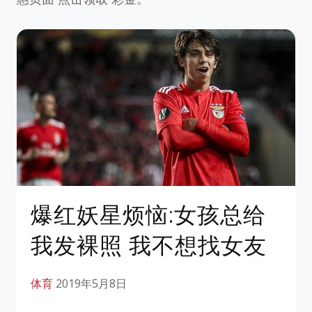
爆红妖星烦恼:女孩总给
我发裸照 我不想找女友
体育
2019年5月8日