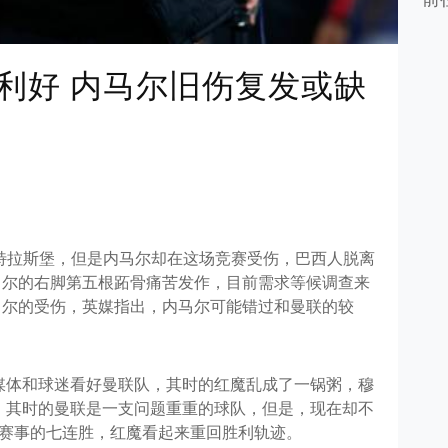
利好 内马尔旧伤复发或缺
特拉斯堡，但是内马尔却在这场竞赛受伤，巴西人脱离
马尔的右脚第五根跖骨痛苦发作，目前需求等候调查来
马尔的受伤，英媒指出，内马尔可能错过和曼联的较
媒体和球迷看好曼联队，其时的红魔乱成了一锅粥，穆
，其时的曼联是一支问题重重的球队，但是，现在却不
赛事的七连胜，红魔看起来重回胜利轨迹。