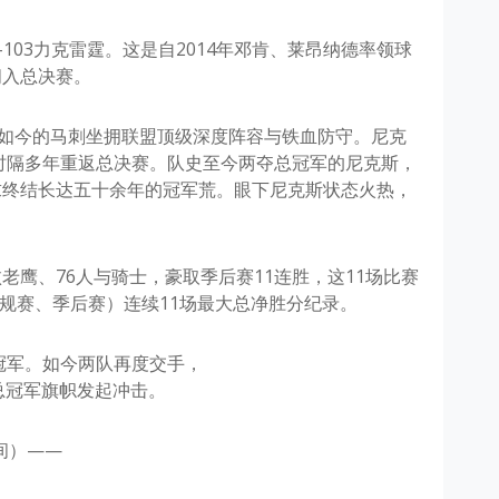
103力克雷霆。这是自2014年邓肯、莱昂纳德率领球
闯入总决赛。
，如今的马刺坐拥联盟顶级深度阵容与铁血防守。尼克
，时隔多年重返总决赛。队史至今两夺总冠军的尼克斯，
求终结长达五十余年的冠军荒。眼下尼克斯状态火热，
鹰、76人与骑士，豪取季后赛11连胜，这11场比赛
常规赛、季后赛）连续11场最大总净胜分纪录。
杯冠军。如今两队再度交手，
总冠军旗帜发起冲击。
间）——