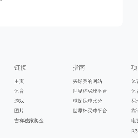
链接
指南
项
主页
买球赛的网站
体
体育
世界杯买球平台
体
游戏
球探足球比分
买
图片
世界杯买球平台
靠
吉祥独家奖金
电
p