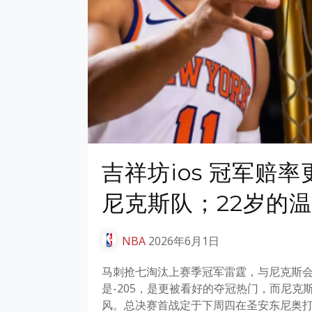
吉祥坊ios 冠军赔
尼克斯队；22岁的
NBA
2026年6月1日
马刺抢七淘汰上赛季冠军雷霆，与尼克斯
是-205，是更被看好的夺冠热门，而尼克斯
风。总决赛首战定于下周四在圣安东尼奥打