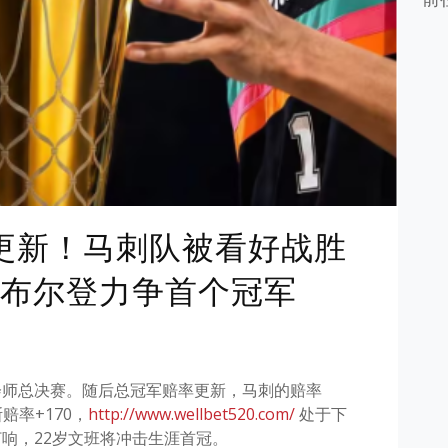
率更新！马刺队被看好战胜
温布尔登力争首个冠军
会师总决赛。随后总冠军赔率更新，马刺的赔率
赔率+170，
http://www.wellbet520.com/
处于下
响，22岁文班将冲击生涯首冠。