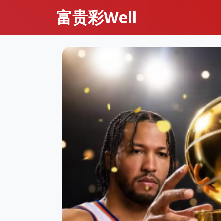
富贵彩Well