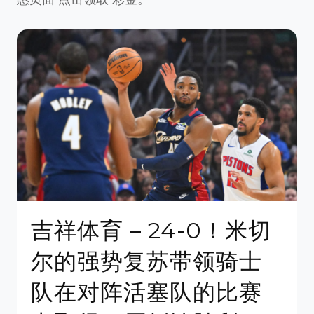
吉祥体育 – 24-0！米切
尔的强势复苏带领骑士
队在对阵活塞队的比赛