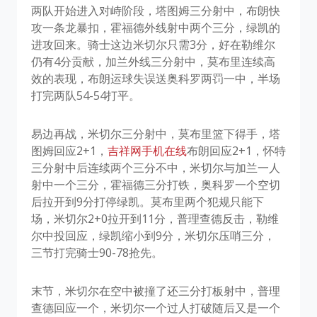
两队开始进入对峙阶段，塔图姆三分射中，布朗快
攻一条龙暴扣，霍福德外线射中两个三分，绿凯的
进攻回来。骑士这边米切尔只需3分，好在勒维尔
仍有4分贡献，加兰外线三分射中，莫布里连续高
效的表现，布朗运球失误送奥科罗两罚一中，半场
打完两队54-54打平。
易边再战，米切尔三分射中，莫布里篮下得手，塔
图姆回应2+1，
吉祥网手机在线
布朗回应2+1，怀特
三分射中后连续两个三分不中，米切尔与加兰一人
射中一个三分，霍福德三分打铁，奥科罗一个空切
后拉开到9分打停绿凯。莫布里两个犯规只能下
场，米切尔2+0拉开到11分，普理查德反击，勒维
尔中投回应，绿凯缩小到9分，米切尔压哨三分，
三节打完骑士90-78抢先。
末节，米切尔在空中被撞了还三分打板射中，普理
查德回应一个，米切尔一个过人打破随后又是一个