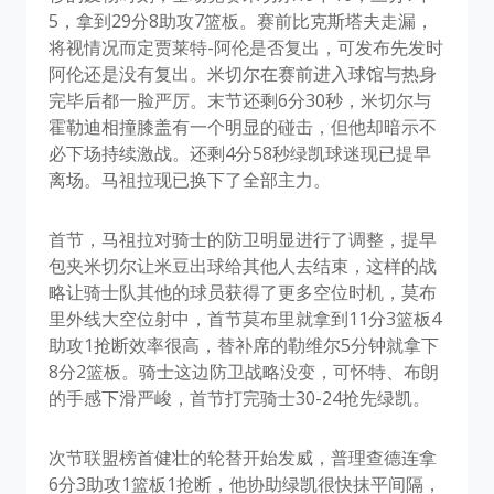
5，拿到29分8助攻7篮板。赛前比克斯塔夫走漏，
将视情况而定贾莱特-阿伦是否复出，可发布先发时
阿伦还是没有复出。米切尔在赛前进入球馆与热身
完毕后都一脸严厉。末节还剩6分30秒，米切尔与
霍勒迪相撞膝盖有一个明显的碰击，但他却暗示不
必下场持续激战。还剩4分58秒绿凯球迷现已提早
离场。马祖拉现已换下了全部主力。
首节，马祖拉对骑士的防卫明显进行了调整，提早
包夹米切尔让米豆出球给其他人去结束，这样的战
略让骑士队其他的球员获得了更多空位时机，莫布
里外线大空位射中，首节莫布里就拿到11分3篮板4
助攻1抢断效率很高，替补席的勒维尔5分钟就拿下
8分2篮板。骑士这边防卫战略没变，可怀特、布朗
的手感下滑严峻，首节打完骑士30-24抢先绿凯。
次节联盟榜首健壮的轮替开始发威，普理查德连拿
6分3助攻1篮板1抢断，他协助绿凯很快抹平间隔，