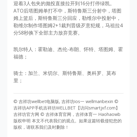
迎着3人包夹的抛投直接拉开到16分打停绿凯。
ATO后塔图姆单打不中，斯特鲁斯三分射中，塔图
姆上篮后，斯特鲁斯三分回应，勒维尔中投射中，
勒维尔制作塔图姆2+1裁判晋级歹意犯规，马祖拉4
分58秒换下全部主力放弃竞赛。
凯尔特人：霍勒迪、杰伦-布朗、怀特、塔图姆、霍
福德；
骑士：加兰、米切尔、斯特鲁斯、奥科罗、莫布
里；
© 吉祥坊wellbet电脑版, 吉祥坊ios一 wellmanbexin ©
吉祥坊APP手机吉祥坊WELLBET【访问smartjxf.com】
吉祥坊官方网 © 吉祥体育官网，吉祥体育一 Haohaowb
版权申明 本文不代表我们的观点。如果这篇转载侵犯您的
版权，请联系我们及时删除！