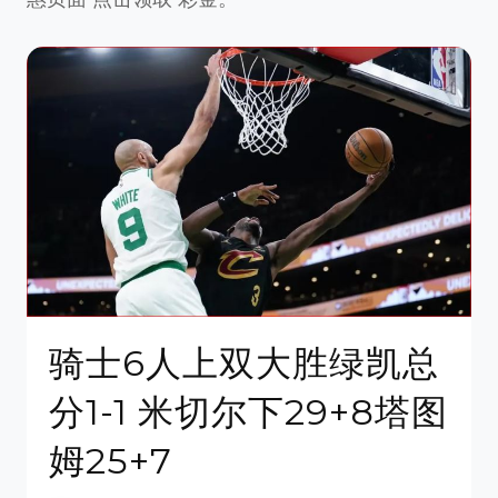
骑士6人上双大胜绿凯总
分1-1 米切尔下29+8塔图
姆25+7