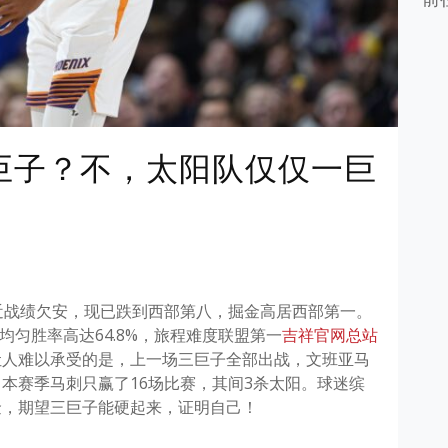
三巨子？不，太阳队仅仅一巨
近战绩欠安，现已跌到西部第八，掘金高居西部第一。
的均匀胜率高达64.8%，旅程难度联盟第一
吉祥官网总站
让人难以承受的是，上一场三巨子全部出战，文班亚马
本赛季马刺只赢了16场比赛，其间3杀太阳。球迷缤
金，期望三巨子能硬起来，证明自己！