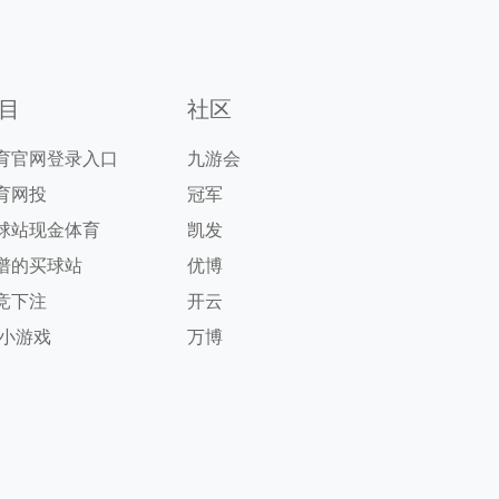
目
社区
育官网登录入口
九游会
育网投
冠军
球站现金体育
凯发
谱的买球站
优博
竞下注
开云
g小游戏
万博