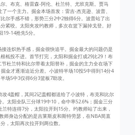
尔、布克、格雷森-阿伦、杜兰特、尤班克斯。贾马
让了一个主力。掘金本场首发：雷吉-杰克逊、波普、
比尔手感不错，形势三分2中2独得6分。波普站了出
比分紧咬。太阳夹攻约教师，多次在篮下漏掉戈登。好
9-14抢先5分。
本场接连炽热手感，掘金很快追平。掘金最大的问题仍是
根柢投不进。首节打完，太阳和掘金打成29比29！布
第二节杜兰特和比尔带着太阳替补，掘金的主力全在场下
，掘金才逐渐迫近分差。小波特半场10投5中得到14分4
场5中3仅得6分3篮板7助攻。
2助攻4盖帽，其间2记盖帽都送给了小波特，布克和比尔
分。太阳全队三分球19中10，命中率52.6%；掘金三分
，杜兰特连得7分，太阳拉开到15分。约教师站了出来，
约教师身边分配的是吉莱斯皮和斯特劳瑟，在NBA简直
三分，太阳再次拉开到两位数。