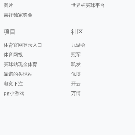
图片
世界杯买球平台
吉祥独家奖金
项目
社区
体育官网登录入口
九游会
体育网投
冠军
买球站现金体育
凯发
靠谱的买球站
优博
电竞下注
开云
pg小游戏
万博