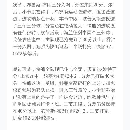
次节，布鲁斯-布朗三分入网，分差来到20分。尔
后，小卡跳投得手，总算有运动战进球。但掘金这
边，进攻端多点开花，本节中段，波普又接连投进
了三个三分球，分差还在继续拉大。快船的进攻没
有任何好转，次节后段，海兰德射中两个三分球，
戈登攻筐也中，主队现已抢先到了30分以上。乔治
三分入网，勉强为快船遮羞，半场打完，快船32-
66继续落后。
易边再战，快船全队现已斗志全无，迈克尔-波特三
分+上篮连中，约基奇罚球2中2，分差已打破40大
关。快船这边，曼恩、科菲零敲碎打的上分，却也
仅仅勉强为部队止损。进入三节后段，小卡和乔治
已没有上台的必要了，而掘金这边，约教师也早早
的坐回板凳席打卡下班。三节末段，分差仍然保持
在40分以上。布鲁斯-布朗罚球2中2，三节打完，
掘金102-59继续抢先。