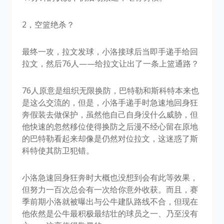
2，空篮绝杀？
最终一攻，拉文发球，小洛接球后当即手递手给回
拉文，然后76人——给拉文让出了一条上篮通路？
76人原意是组织无限换防，巴特勒和斯科特本来也
是这么交流的，但是，小洛手递手时急速地回身狂
奔假装去做保护，虽然他自己自身没什么威胁，但
他快速的忽然移位使得换防之后漫不经心留在原地
的巴特勒看起来却像是仍然对位拉文，这迷惑了斯
科特使其防卫犯错。
小洛急速回身狂奔时大概也没想到会有此等效果，
但努力一百次总会有一次给你意外收获。而且，赛
季前期小洛就被曝出与公牛建队路线不合，但现在
他依然是公牛最积极最结壮的球员之一、乃至没有