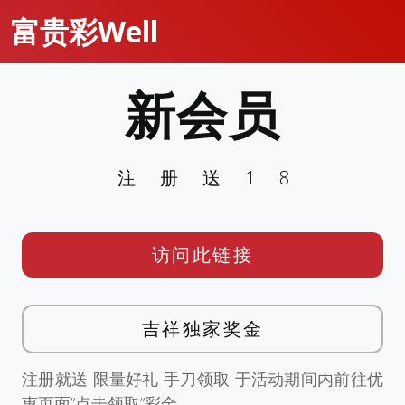
富贵彩Well
新会员
注册送18
访问此链接
吉祥独家奖金
注册就送 限量好礼 手刀领取 于活动期间内前往优
惠页面”点击领取”彩金。