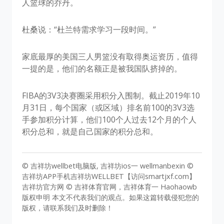
人篮球的乔丹。
杜桑说：“杜兰特需求学习一段时间。”
家底最厚的美国三人男篮没有取得奥运资历，值得
一提的是，他们的名额正是被我国队挤掉的。
FIBA的3V3决赛圈采用积分入围制。截止2019年10
月31日，每个国家（或区域）排名前100的3V3选
手参加积分计算，他们100个人过去12个月的个人
积分总和，就是自己国家的积分总和。
© 吉祥坊wellbet电脑版, 吉祥坊ios一 wellmanbexin ©
吉祥坊APP手机吉祥坊WELLBET【访问smartjxf.com】
吉祥坊官方网 © 吉祥体育官网，吉祥体育一 Haohaowb
版权申明 本文不代表我们的观点。如果这篇转载侵犯您的
版权，请联系我们及时删除！