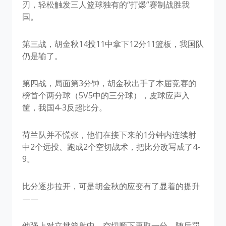
刃，轻松触发三人篮球独有的“打爆”赛制战胜我
国。
第三战，胡金秋14投11中拿下12分11篮板，我国队
仍是输了。
第四战，局面第3分钟，胡金秋出手了本届竞赛的
榜首个两分球（5V5中的三分球），皮球应声入
筐，我国4-3反超比分。
荷兰队并不慌张，他们在接下来的1分钟内连续射
中2个远投、跑成2个空切战术，把比分改写成了4-
9。
比分逐步拉开，可是胡金秋的应变有了显着的提升
——
他强上对立挑篮射中、空切顺下再取一分，随后罚